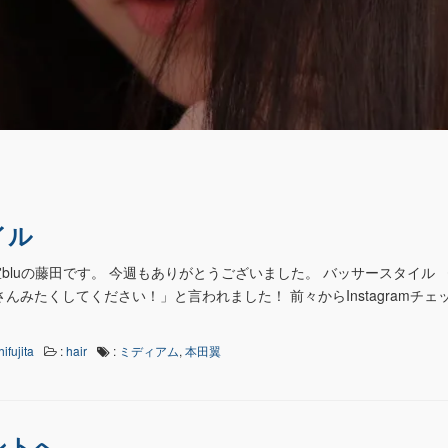
イル
bluの藤田です。 今週もありがとうございました。 バッサースタイル 
んみたくしてください！」と言われました！ 前々からInstagramチェ
hifujita
:
hair
:
ミディアム
,
本田翼
ントへ