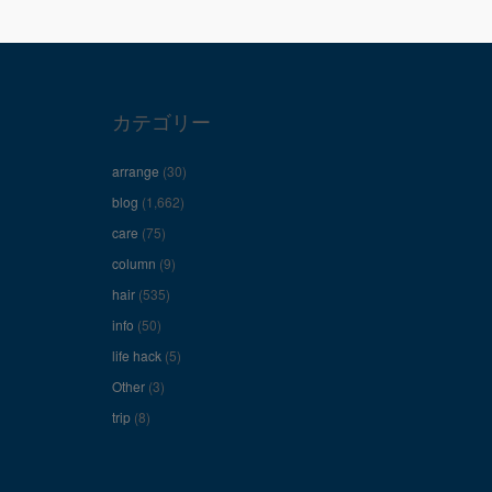
カテゴリー
arrange
(30)
blog
(1,662)
care
(75)
column
(9)
hair
(535)
info
(50)
life hack
(5)
Other
(3)
trip
(8)