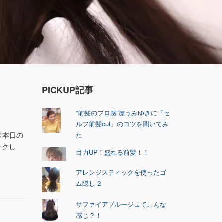
PICKUP記事
“前髪のプロ感”漂うみゆきに「セ
ルフ前髪cut」のコツを聞いてみ
〈本日の
た
ックし
目力UP！盛れる前髪！！
アレンジスティックを使ったゴ
ム隠し 2
サファイアブルージュてこんな
感じ？！