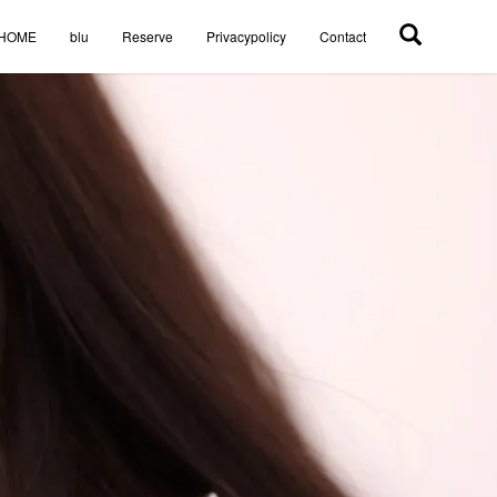
HOME
blu
Reserve
Privacypolicy
Contact