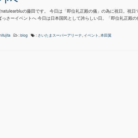
atulearbluの藤田です。 今日は「即位礼正殿の儀」の為に祝日。祝日
ばっさーイベントへ 今日は日本国民として誇らしい日。「即位礼正殿の
hifujita
:
blog
:
さいたまスーパーアリーナ
,
イベント
,
本田翼