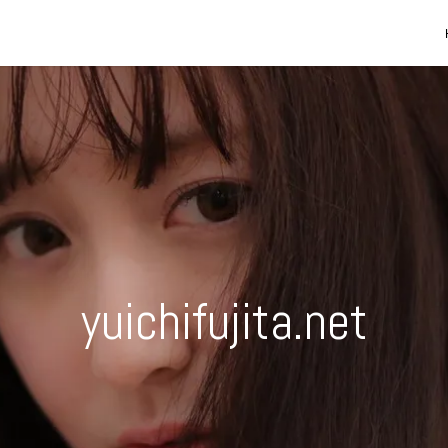
yuichifujita.net