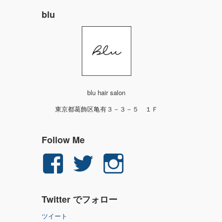
blu
blu hair salon
東京都葛飾区亀有３－３－５ １Ｆ
Follow Me
yuichi.fujita.351
yu_1_fjt
yu_1_fjt
さ
さ
さ
Twitter でフォロー
ん
ん
ん
ツイート