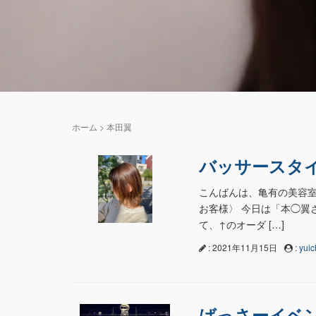
ホーム
>
本田翼
バッサースタ
こんばんは、亀有の美容室
お客様〉 今日は「本◯翼さ
て、↑のオーダ […]
: 2021年11月15日
:
yuic
ばっさーイベ