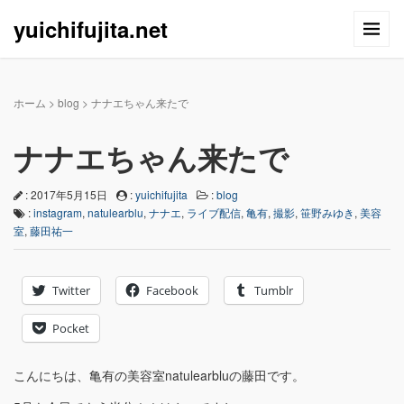
yuichifujita.net
ホーム
>
blog
>
ナナエちゃん来たで
ナナエちゃん来たで
: 2017年5月15日
:
yuichifujita
:
blog
:
instagram
,
natulearblu
,
ナナエ
,
ライブ配信
,
亀有
,
撮影
,
笹野みゆき
,
美容
室
,
藤田祐一
Twitter
Facebook
Tumblr
Pocket
こんにちは、亀有の美容室natulearbluの藤田です。