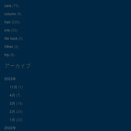
ィ
ィ
ィ
care
(75)
ー
ー
ー
column
(9)
hair
(535)
ル
ル
ル
info
(50)
を
を
を
life hack
(5)
Other
(3)
Facebook
Twitter
Instagram
trip
(8)
で
で
で
アーカイブ
表
表
表
2023年
11月
(1)
示
示
示
4月
(7)
3月
(19)
2月
(23)
1月
(22)
2022年