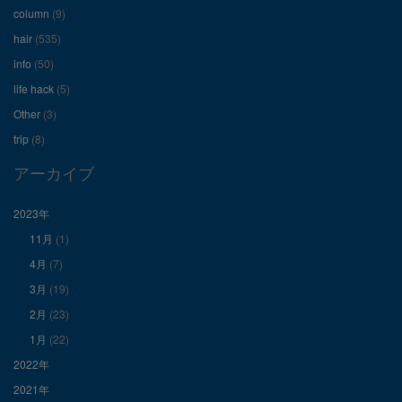
ー
ー
ー
column
(9)
hair
(535)
ル
ル
ル
info
(50)
を
を
を
life hack
(5)
Other
(3)
Facebook
Twitter
Instagram
trip
(8)
で
で
で
アーカイブ
表
表
表
2023年
11月
(1)
示
示
示
4月
(7)
3月
(19)
2月
(23)
1月
(22)
2022年
2021年