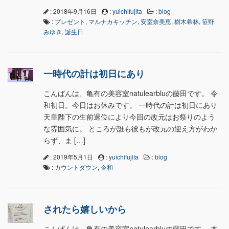
: 2018年9月16日
:
yuichifujita
:
blog
:
プレゼント
,
マルナカキッチン
,
安室奈美恵
,
樹木希林
,
笹野
みゆき
,
誕生日
一時代の計は初日にあり
こんばんは、亀有の美容室natulearbluの藤田です。 令
和初日。今日はお休みです。 一時代の計は初日にあり
天皇陛下の生前退位により今回の改元はお祭りのよう
な雰囲気に。 ところが誰も彼もが改元の迎え方がわか
らず、ま […]
: 2019年5月1日
:
yuichifujita
:
blog
:
カウントダウン
,
令和
されたら嬉しいから
こんばんは、亀有の美容室natulearbluの藤田です。 本