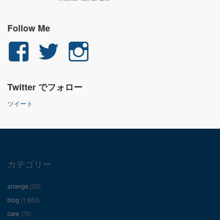
Follow Me
yuichi.fujita.351
yu_1_fjt
yu_1_fjt
さ
さ
さ
Twitter でフォロー
ん
ん
ん
ツイート
の
の
の
プ
プ
プ
ロ
ロ
ロ
カテゴリー
フ
フ
フ
arrange
(30)
ィ
ィ
ィ
blog
(1,662)
care
(75)