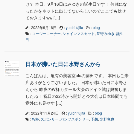
けて 本日、9月16日はみゆきの誕生日です！ 何歳にな
ったかをネットに出してないらしいのでここでも伏せ
ておきますww […]
: 2022年9月16日
:
yuichifujita
:
blog
:
コージーコーナー
,
シャインマスカット
,
笹野みゆき
,
誕生
日
日本が沸いた日に水野さんから
こんばんは、亀有の美容室bluの藤田です。 本日もご来
店ありがとうございました。 日本が沸いた日に水野さ
んから 昨夜のW杯カタール大会のドイツ戦は興奮しま
したね！ 祝日の22時から開始と今大会は日本時間でも
意外にも見やす […]
: 2022年11月24日
:
yuichifujita
:
blog
:
W杯
,
スポンサー
,
パンツスポンサー
,
予想
,
水野竜也