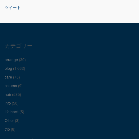
ん
ん
ん
ツイート
の
の
の
プ
プ
プ
ロ
ロ
ロ
カテゴリー
フ
フ
フ
arrange
(30)
ィ
ィ
ィ
blog
(1,662)
care
(75)
ー
ー
ー
column
(9)
hair
(535)
ル
ル
ル
info
(50)
を
を
を
life hack
(5)
Other
(3)
Facebook
Twitter
Instagram
trip
(8)