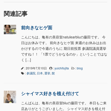
関連記事
前向きなヒゲ面
こんにちは、亀有の美容室natulearbluの藤田です。 今
日はお休みです。 前向きなヒゲ面 来週のお休みはお出
かけするので今週のうちに 期日前投票 参議院議員選挙
ですね！！ 「1票でどうかなるのか」ということではな
く […]
: 2019年7月10日
:
yuichifujita
:
blog
:
参議院
,
日本
,
選挙
,
髭
シャイマス好きを植え付けて
こんばんは、亀有の美容室bluの藤田です。 本日もご来
店ありがとうございました。 シャイマス好きを植え付