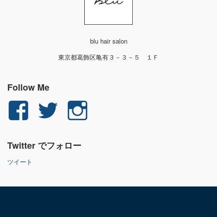
blu hair salon
東京都葛飾区亀有３－３－５ １Ｆ
Follow Me
yuichi.fujita.351
yu_1_fjt
yu_1_fjt
さ
さ
さ
Twitter でフォロー
ん
ん
ん
ツイート
の
の
の
プ
プ
プ