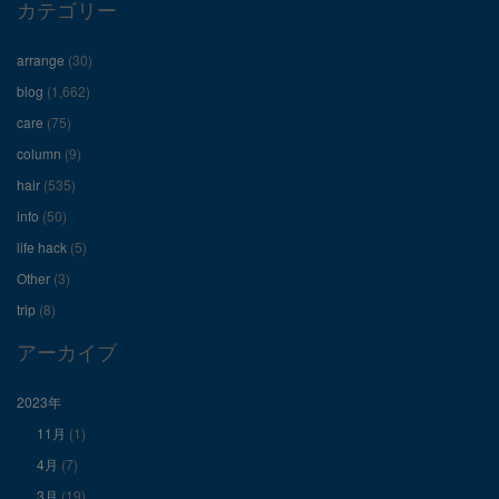
ロ
ロ
ロ
カテゴリー
フ
フ
フ
arrange
(30)
ィ
ィ
ィ
blog
(1,662)
care
(75)
ー
ー
ー
column
(9)
hair
(535)
ル
ル
ル
info
(50)
を
を
を
life hack
(5)
Other
(3)
Facebook
Twitter
Instagram
trip
(8)
で
で
で
アーカイブ
表
表
表
2023年
11月
(1)
示
示
示
4月
(7)
3月
(19)