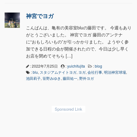
神宮でヨガ
こんばんは、亀有の美容室bluの藤田です。 今週もあり
がとうございました。 神宮でヨガ 藤田のアンテナ
に“おもしろいもの”が引っかかりました。 ようやく参
加できる日程の会が開催されたので、今日は少し早く
お店を閉めてそちら […]
: 2022年7月25日
:
yuichifujita
:
blog
:
blu
,
スタジアムナイトヨガ
,
ヨガ
,
会社行事
,
明治神宮球場
,
池田莉子
,
笹野みゆき
,
藤田祐一
,
野外ヨガ