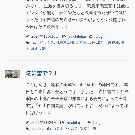
みです。 生涯を描き切るには… 緊急事態宣言中は他に
エンタメが無く…春にやたらと映画を観たせいで気に
なった（予告編の見過ぎw）映画がようやく公開され
今日はその映画を […]
: 2021年10月20日
:
yuichifujita
:
blog
:
ムービックス
,
司馬遼太郎
,
土方歳三
,
岡田准一
,
新撰組
,
映
画
,
燃えよ剣
逆に雪で？！
こんばんは、亀有の美容室natulearbluの藤田です。 本
日もご来店ありがとうございました。 逆に雪で？！ 金
曜日の小池百合子東京都知事による会見によって今週
末は「外出自粛要請」が出ています。 それによって昨
日はけっ […]
: 2020年3月29日
:
yuichifujita
:
blog
:
natulearblu
,
コロナウイルス
,
気持ち
,
雪