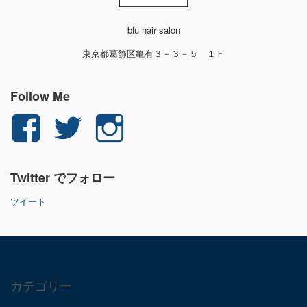
blu hair salon
東京都葛飾区亀有３－３－５ １Ｆ
Follow Me
yuichi.fujita.351
yu_1_fjt
yu_1_fjt
さ
さ
さ
Twitter でフォロー
ん
ん
ん
ツイート
の
の
の
プ
プ
プ
ロ
ロ
ロ
カテゴリー