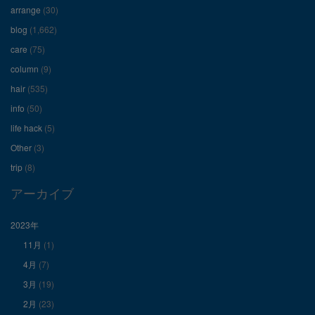
フ
フ
フ
arrange
(30)
ィ
ィ
ィ
blog
(1,662)
care
(75)
ー
ー
ー
column
(9)
hair
(535)
ル
ル
ル
info
(50)
を
を
を
life hack
(5)
Other
(3)
Facebook
Twitter
Instagram
trip
(8)
で
で
で
アーカイブ
表
表
表
2023年
11月
(1)
示
示
示
4月
(7)
3月
(19)
2月
(23)