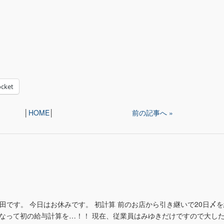
cket
│
HOME
│
前の記事へ »
藤田です。 今日はお休みです。 初計算 前のお店から引き継いで20日〆
になって初の給与計算を…！！ 現在、従業員はみゆきだけですので大し