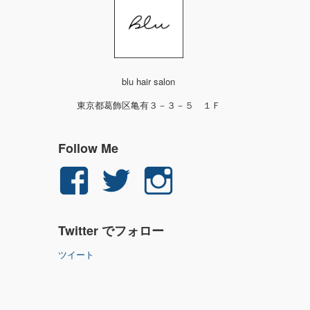
blu hair salon
東京都葛飾区亀有３－３－５ １Ｆ
Follow Me
yuichi.fujita.351
yu_1_fjt
yu_1_fjt
さ
さ
さ
Twitter でフォロー
ん
ん
ん
ツイート
の
の
の
プ
プ
プ