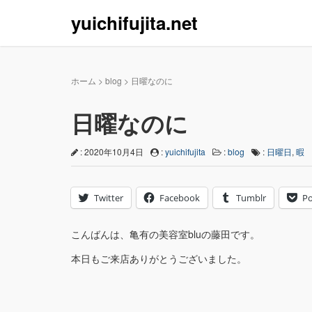
yuichifujita.net
ホーム
>
blog
>
日曜なのに
日曜なのに
: 2020年10月4日
:
yuichifujita
:
blog
:
日曜日
,
暇
Twitter
Facebook
Tumblr
Po
こんばんは、亀有の美容室bluの藤田です。
本日もご来店ありがとうございました。