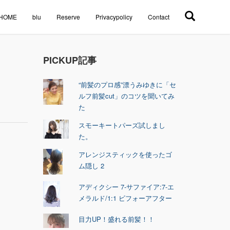
HOME
blu
Reserve
Privacypolicy
Contact
PICKUP記事
“前髪のプロ感”漂うみゆきに「セ
ルフ前髪cut」のコツを聞いてみ
た
スモーキートパーズ試しまし
た。
アレンジスティックを使ったゴ
ム隠し 2
アディクシー 7-サファイア:7-エ
メラルド/1:1 ビフォーアフター
目力UP！盛れる前髪！！