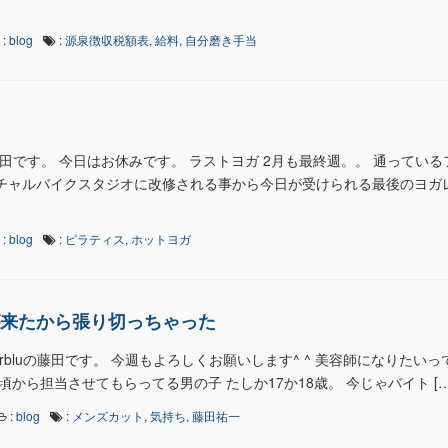
:
blog
:
源泉徴収税額表
,
給料
,
自分磨き手当
藤田です。 今日はお休みです。 ラストヨガ 2月も最終週。。 通っている
チャルバイクスタジオに改修される事から今日が受けられる最後のヨガ
:
blog
:
ピラティス
,
ホットヨガ
来たから張り切っちゃった
arbluの藤田です。 今週もよろしくお願いします^ ^ 美容師になりたい
から担当させてもらってる男の子 たしか17か18歳。 今じゃバイト […
:
blog
:
メンズカット
,
気持ち
,
藤田祐一