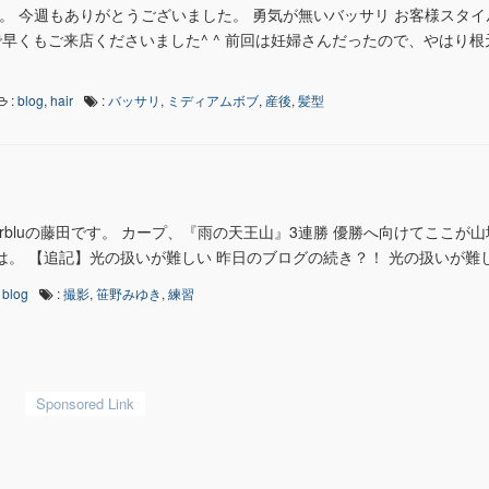
す。 今週もありがとうございました。 勇気が無いバッサリ お客様スタイル
早くもご来店くださいました^ ^ 前回は妊婦さんだったので、やはり根
:
blog
,
hair
:
バッサリ
,
ミディアムボブ
,
産後
,
髪型
earbluの藤田です。 カープ、『雨の天王山』3連勝 優勝へ向けてここが
。 【追記】光の扱いが難しい 昨日のブログの続き？！ 光の扱いが難しい
:
blog
:
撮影
,
笹野みゆき
,
練習