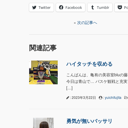
Twitter
Facebook
Tumblr
Po
«
次の記事へ
関連記事
ハイタッチを収める
こんばんは、亀有の美容室bluの藤
今日は青山で… バスケ観戦と充実
[…]
: 2023年3月22日
:
yuichifujita
勇気が無いバッサリ