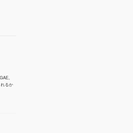
示
示
示
GAE。
くれるか