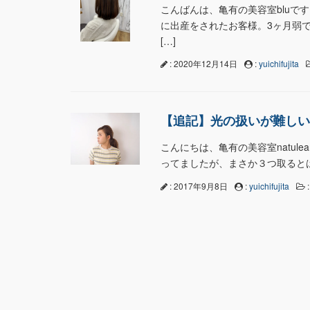
こんばんは、亀有の美容室bluで
に出産をされたお客様。3ヶ月弱で
[…]
: 2020年12月14日
:
yuichifujita
【追記】光の扱いが難しい
こんにちは、亀有の美容室natul
ってましたが、まさか３つ取るとは
: 2017年9月8日
:
yuichifujita