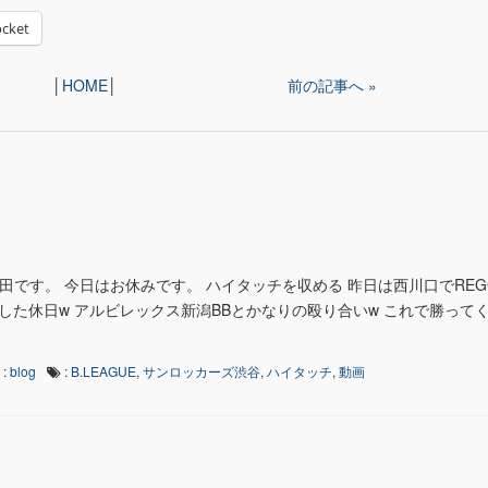
cket
│
HOME
│
前の記事へ »
田です。 今日はお休みです。 ハイタッチを収める 昨日は西川口でREG
した休日w アルビレックス新潟BBとかなりの殴り合いw これで勝って
:
blog
:
B.LEAGUE
,
サンロッカーズ渋谷
,
ハイタッチ
,
動画