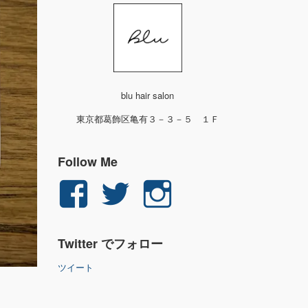
blu hair salon
東京都葛飾区亀有３－３－５ １Ｆ
Follow Me
yuichi.fujita.351
yu_1_fjt
yu_1_fjt
さ
さ
さ
Twitter でフォロー
ん
ん
ん
ツイート
の
の
の