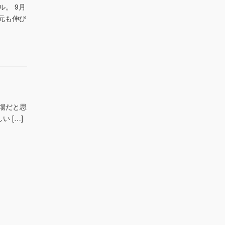
。 9月
元も伸び
山場だと思
 […]