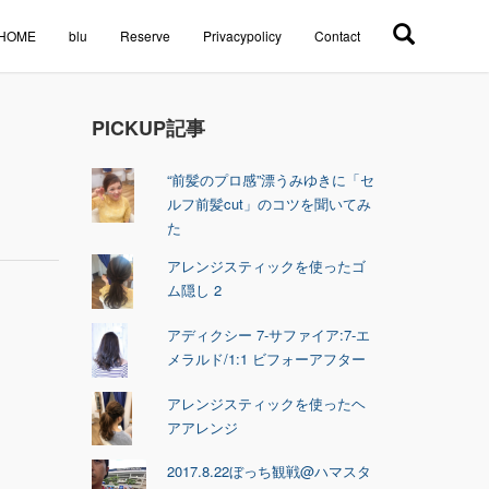
HOME
blu
Reserve
Privacypolicy
Contact
PICKUP記事
“前髪のプロ感”漂うみゆきに「セ
ルフ前髪cut」のコツを聞いてみ
た
アレンジスティックを使ったゴ
ム隠し 2
アディクシー 7-サファイア:7-エ
メラルド/1:1 ビフォーアフター
アレンジスティックを使ったヘ
アアレンジ
2017.8.22ぼっち観戦@ハマスタ