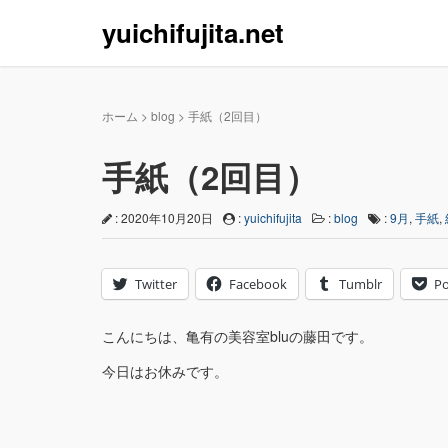
yuichifujita.net
ホーム
>
blog
>
手紙（2回目）
手紙（2回目）
: 2020年10月20日
:
yuichifujita
:
blog
:
9月
,
手紙
,
Twitter
Facebook
Tumblr
Po
こんにちは、亀有の美容室bluの藤田です。
今日はお休みです。