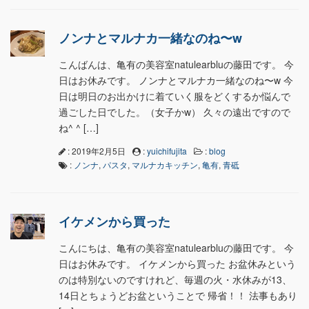
ノンナとマルナカ一緒なのね〜w
こんばんは、亀有の美容室natulearbluの藤田です。 今
日はお休みです。 ノンナとマルナカ一緒なのね〜w 今
日は明日のお出かけに着ていく服をどくするか悩んで
過ごした日でした。（女子かw） 久々の遠出ですので
ね^ ^ […]
: 2019年2月5日
:
yuichifujita
:
blog
:
ノンナ
,
パスタ
,
マルナカキッチン
,
亀有
,
青砥
イケメンから買った
こんにちは、亀有の美容室natulearbluの藤田です。 今
日はお休みです。 イケメンから買った お盆休みという
のは特別ないのですけれど、毎週の火・水休みが13、
14日とちょうどお盆ということで 帰省！！ 法事もあり