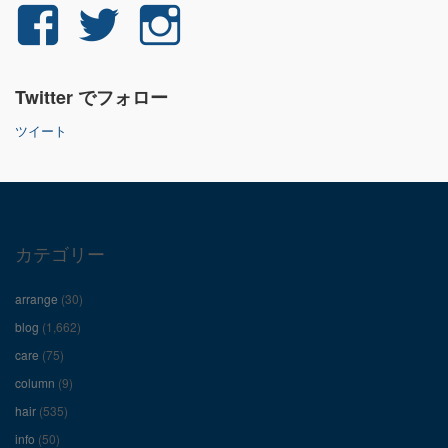
yuichi.fujita.351
yu_1_fjt
yu_1_fjt
さ
さ
さ
Twitter でフォロー
ん
ん
ん
ツイート
の
の
の
プ
プ
プ
ロ
ロ
ロ
カテゴリー
フ
フ
フ
arrange
(30)
ィ
ィ
ィ
blog
(1,662)
care
(75)
ー
ー
ー
column
(9)
hair
(535)
ル
ル
ル
info
(50)