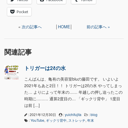
Pocket
«
次の記事へ
│
HOME
│
前の記事へ »
関連記事
トリガーは2ℓの水
こんばんは、亀有の美容室bluの藤田です。 いよいよ
2021年もあと2日！！ トリガーは2ℓの水 やってしまっ
た… よりによって年末の…… 年越しの押し迫ったこの
時期に……… 通算2度目の… 「ギックリ背中」 1度目
は前 […]
: 2021年12月30日
:
yuichifujita
:
blog
:
YouTube
,
ギックリ背中
,
ストレッチ
,
年末