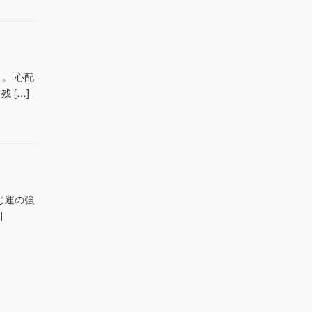
。。 心配
 […]
くじ運の強
]