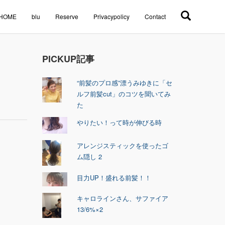
HOME
blu
Reserve
Privacypolicy
Contact
PICKUP記事
“前髪のプロ感”漂うみゆきに「セ
ルフ前髪cut」のコツを聞いてみ
た
やりたい！って時が伸びる時
アレンジスティックを使ったゴ
ム隠し 2
目力UP！盛れる前髪！！
キャロラインさん、サファイア
13/6%×2