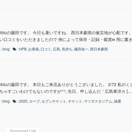
earbluの藤田です。 今日も暑いですね。 西日本豪雨の被災地が心配です
い口コミをいただきましたので 例によって保存・記録・鑑賞w 用に書き残
:
blog
:
HPB
,
お客様
,
口コミ
,
広島
,
気持ち
,
藤田祐一
,
西日本豪雨
arbluの藤田です。 本日もご来店ありがとうございました。 2/72 私の
ゃすごいわけでもないのですが^^; 先日、申し込んだ「広島東洋カ […
:
blog
:
2020
,
カープ
,
セブンチケット
,
チケット
,
マツダスタジアム
,
抽選