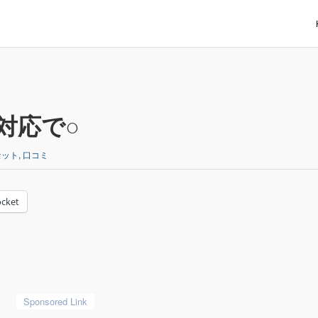
対応で○
セット
,
口コミ
cket