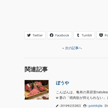
Twitter
Facebook
Tumblr
Po
«
次の記事へ
関連記事
ぼうや
こんばんは、亀有の美容室natul
w 妻の「焼肉欲が抑えられない」
: 2019年2月28日
:
yuichifujita