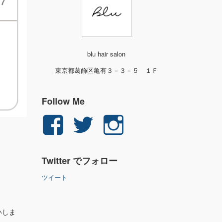
blu hair salon
東京都葛飾区亀有３－３－５ １Ｆ
Follow Me
yuichi.fujita.351
yu_1_fjt
yu_1_fjt
さ
さ
さ
Twitter でフォロー
ん
ん
ん
ツイート
の
の
の
プ
プ
プ
いしま