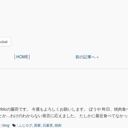
cket
│
HOME
│
前の記事へ »
earbluの藤田です。 今週もよろしくお願いします。 ぼうや 昨日、焼肉
とか…わけのわからない発言に応えました。 たしかに最近食べてなかったの
:
blog
:
ふじログ
,
房家
,
日暮里
,
焼肉