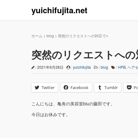
yuichifujita.net
ホーム
>
blog
>
突然のリクエストへの対応で○
突然のリクエストへの
: 2021年9月28日
:
yuichifujita
:
blog
:
HPB
,
ヘア
Twitter
Facebook
Tumblr
Po
こんにちは、亀有の美容室bluの藤田です。
今日はお休みです。