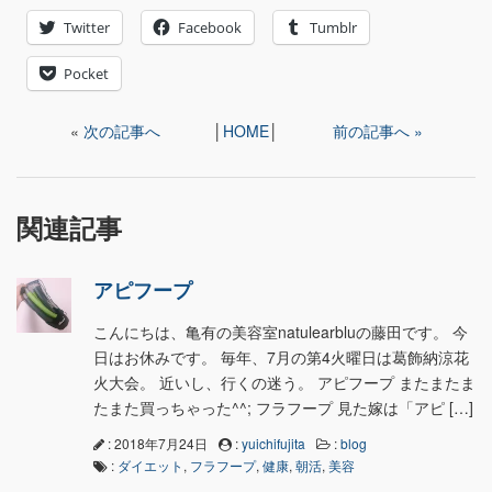
Twitter
Facebook
Tumblr
Pocket
«
次の記事へ
│
HOME
│
前の記事へ »
関連記事
アピフープ
こんにちは、亀有の美容室natulearbluの藤田です。 今
日はお休みです。 毎年、7月の第4火曜日は葛飾納涼花
火大会。 近いし、行くの迷う。 アピフープ またまたま
たまた買っちゃった^^; フラフープ 見た嫁は「アピ […]
: 2018年7月24日
:
yuichifujita
:
blog
:
ダイエット
,
フラフープ
,
健康
,
朝活
,
美容