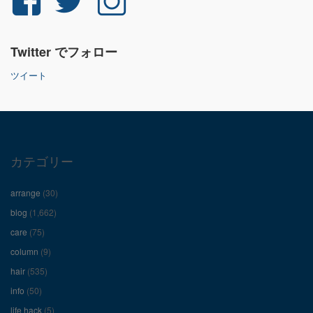
さ
さ
さ
Twitter でフォロー
ん
ん
ん
ツイート
の
の
の
プ
プ
プ
ロ
ロ
ロ
カテゴリー
フ
フ
フ
arrange
(30)
ィ
ィ
ィ
blog
(1,662)
care
(75)
ー
ー
ー
column
(9)
hair
(535)
ル
ル
ル
info
(50)
life hack
(5)