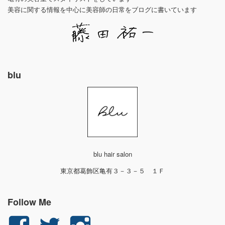
美容に関する情報を中心に美容師の日常をブログに書いています
blu
blu hair salon
東京都葛飾区亀有３－３－５ １Ｆ
Follow Me
yuichi.fujita.351
yu_1_fjt
yu_1_fjt