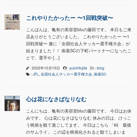
これやりたかったー 〜1回戦突破〜
こんばんは、亀有の美容室bluの藤田です。 本日もご来
店ありがとうございました。 これやりたかったー 〜1
回戦突破〜 遂に「全国社会人サッカー選手権大会」が
始まりました！！ 南葛SCの下町パートナーになったこ
とで、選手や […]
: 2022年10月15日
:
yuichifujita
:
blog
:
JFL
,
全国社会人サッカー選手権大会
,
南葛SC
心は花になさばなりなむ
こんにちは、亀有の美容室bluの藤田です。 今日はお休
みです。 心は花になさばなりなむ 休みの日は、けっこ
う映画を観て過ごしてます。 今日はこちら 「峠 最後
のサムライ」 この辺を映画化されると観てしまいま