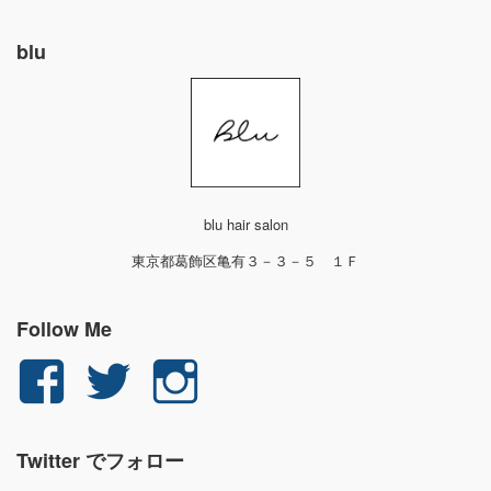
blu
blu hair salon
東京都葛飾区亀有３－３－５ １Ｆ
Follow Me
yuichi.fujita.351
yu_1_fjt
yu_1_fjt
さ
さ
さ
Twitter でフォロー
ん
ん
ん