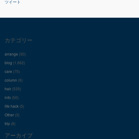
ツイート
の
の
の
プ
プ
プ
ロ
ロ
ロ
カテゴリー
フ
フ
フ
arrange
(30)
ィ
ィ
ィ
blog
(1,662)
care
(75)
ー
ー
ー
column
(9)
hair
(535)
ル
ル
ル
info
(50)
を
を
を
life hack
(5)
Other
(3)
Facebook
Twitter
Instagram
trip
(8)
で
で
で
アーカイブ