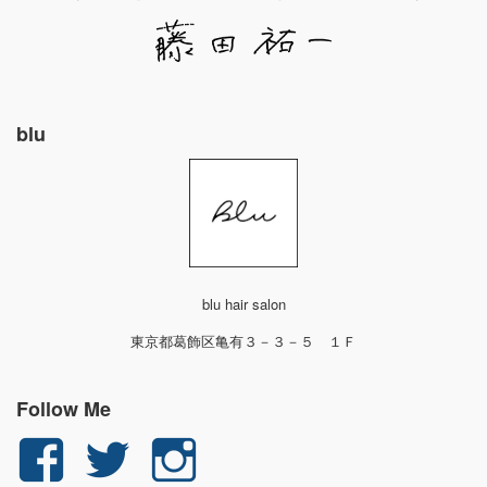
blu
blu hair salon
東京都葛飾区亀有３－３－５ １Ｆ
Follow Me
yuichi.fujita.351
yu_1_fjt
yu_1_fjt