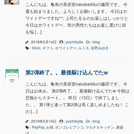
こんにちは、亀有の美容室natulearbluの藤田です。 今
週も始まりました。よろしくお願いします。 今日はホ
ワイトデーですね^^; 上司たるものお返しはしっかりと
今日はホワイトデー。世の男性たちはお返し選びに頭
を悩 […]
: 2018年3月14日
:
yuichifujita
:
blog
:
Shiro
,
ギフト
,
ホワイトデー
,
ルミネ
,
笹野みゆき
第2弾終了。。最後駆け込んでたw
こんにちは、亀有の美容室natulearbluの藤田です。 今
日はお休み。 第2弾終了。。最後駆け込んでたw 今朝は
悲報からスタート。。 昨日（13日）で終了しまし
た。。 第1弾と違って第2弾は長く楽しめましたね！ こ
の […]
: 2019年5月14日
:
yuichifujita
:
blog
:
PayPay
,
お得
,
ボンゴレビアンコ
,
マルナカキッチン
,
唐揚
げ