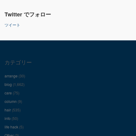
さ
さ
さ
Twitter でフォロー
ん
ん
ん
ツイート
の
の
の
プ
プ
プ
ロ
ロ
ロ
カテゴリー
フ
フ
フ
arrange
(30)
ィ
ィ
ィ
blog
(1,662)
care
(75)
ー
ー
ー
column
(9)
hair
(535)
ル
ル
ル
info
(50)
を
を
を
life hack
(5)
Other
(3)