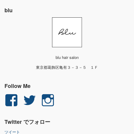
blu
blu hair salon
東京都葛飾区亀有３－３－５ １Ｆ
Follow Me
yuichi.fujita.351
yu_1_fjt
yu_1_fjt
さ
さ
さ
Twitter でフォロー
ん
ん
ん
ツイート