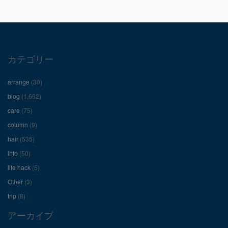
の
の
の
プ
プ
プ
ロ
ロ
ロ
カテゴリー
フ
フ
フ
arrange
(30)
ィ
ィ
ィ
blog
(1,662)
care
(75)
ー
ー
ー
column
(9)
hair
(535)
ル
ル
ル
info
(50)
を
を
を
life hack
(5)
Other
(3)
Facebook
Twitter
Instagram
trip
(8)
で
で
で
アーカイブ