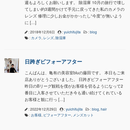
週もよろしくお願いします。 除湿庫 10月の旅行で壊し
てしまい約3週間かけて手元に戻ってきた私のカメラの
レンズ 修理に少しお金がかかったし“今度”が無いよう
に […]
: 2018年12月6日
:
yuichifujita
:
blog
:
カメラ
,
レンズ
,
除湿庫
日跨ぎビフォーアフター
こんばんは、亀有の美容室bluの藤田です。 本日もご来
店ありがとうございました。 日跨ぎビフォーアフター
昨日のBリーグ観戦を僕がお客様を切るようになって2
番目に入客させていただき今も通い続けてくれている
お客様と観に行っ […]
: 2022年12月29日
:
yuichifujita
:
blog
,
hair
:
お客様
,
ビフォーアフター
,
メンズカット