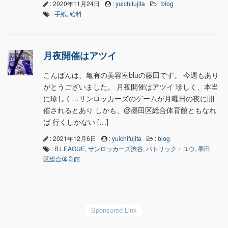
: 2020年11月24日
:
yuichifujita
:
blog
:
手紙
,
給料
月夜開催はアツイ
こんばんは、亀有の美容室bluの藤田です。 今週もあり
がとうございました。 月夜開催はアツイ 珍しく、本当
に珍しく…サンロッカーズのゲームが月曜日の夜に開
催されるとあり しかも、@墨田区総合体育館ともなれ
ば 行くしかない […]
: 2021年12月6日
:
yuichifujita
:
blog
:
B.LEAGUE
,
サンロッカーズ渋谷
,
パトリック・ユウ
,
墨田
区総合体育館