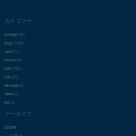
プ
プ
プ
ロ
ロ
ロ
カテゴリー
フ
フ
フ
arrange
(30)
ィ
ィ
ィ
blog
(1,662)
care
(75)
ー
ー
ー
column
(9)
hair
(535)
ル
ル
ル
info
(50)
を
を
を
life hack
(5)
Other
(3)
Facebook
Twitter
Instagram
trip
(8)
で
で
で
アーカイブ
表
表
表
2023年
11月
(1)