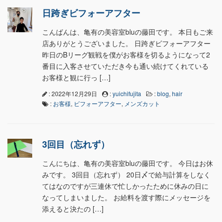
日跨ぎビフォーアフター
こんばんは、亀有の美容室bluの藤田です。 本日もご来
店ありがとうございました。 日跨ぎビフォーアフター
昨日のBリーグ観戦を僕がお客様を切るようになって2
番目に入客させていただき今も通い続けてくれている
お客様と観に行っ […]
: 2022年12月29日
:
yuichifujita
:
blog
,
hair
:
お客様
,
ビフォーアフター
,
メンズカット
3回目（忘れず）
こんにちは、亀有の美容室bluの藤田です。 今日はお休
みです。 3回目（忘れず） 20日〆で給与計算をしなく
てはなのですが三連休で忙しかったために休みの日に
なってしまいました。 お給料を渡す際にメッセージを
添えると決たの […]