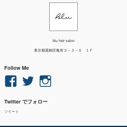
blu hair salon
東京都葛飾区亀有３－３－５ １Ｆ
Follow Me
yuichi.fujita.351
yu_1_fjt
yu_1_fjt
さ
さ
さ
Twitter でフォロー
ん
ん
ん
ツイート
の
の
の