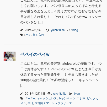
しくお願いします。 パン祭り…w 人ってほんと考える
事が重なるよなぁと日々思うのですが なぜかなぜか今
日は差し入れ祭り！！ それも パンばっかww ヨッシー
のパンをひ […]
: 2021年2月4日
:
yuichifujita
:
blog
:
パン
,
差し入れ
ペペイのペイw
こんにちは、亀有の美容室natulearbluの藤田です。 今
日はお休みです！！ ペペイのペイw たまたま今日がお
休みで良かった事案発生中！！ 先日も書きましたが
100億の波に乗れ！PayPay登録っ！！ キャンペーン
[…]
: 2018年12月4日
:
yuichifujita
:
blog
:
PayPay
,
キャッシュレス
,
キャンペーン
,
コジマ
,
ビックカ
メラ
,
休日
,
大乱闘スマッシュブラザーズ