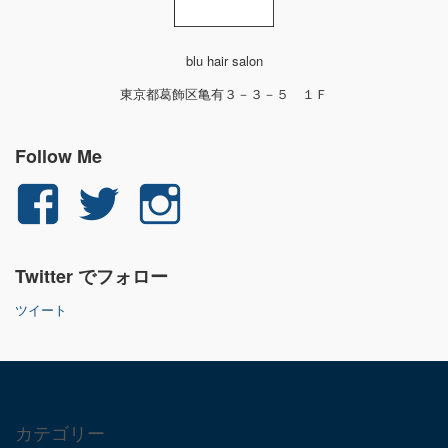
blu hair salon
東京都葛飾区亀有３－３－５ １Ｆ
Follow Me
yuichi.fujita.351
yu_1_fjt
yu_1_fjt
さ
さ
さ
Twitter でフォロー
ん
ん
ん
ツイート
の
の
の
プ
プ
プ
ロ
ロ
ロ
カテゴリー