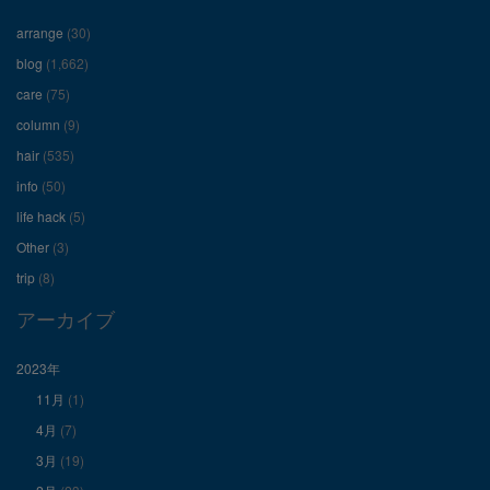
フ
フ
フ
arrange
(30)
ィ
ィ
ィ
blog
(1,662)
care
(75)
ー
ー
ー
column
(9)
hair
(535)
ル
ル
ル
info
(50)
を
を
を
life hack
(5)
Other
(3)
Facebook
Twitter
Instagram
trip
(8)
で
で
で
アーカイブ
表
表
表
2023年
11月
(1)
示
示
示
4月
(7)
3月
(19)