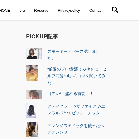
HOME
blu
Reserve
Privacypolicy
Contact
PICKUP記事
スモーキートパーズ試しまし
た。
“前髪のプロ感”漂うみゆきに「セ
ルフ前髪cut」のコツを聞いてみ
た
目力UP！盛れる前髪！！
アディクシー 7-サファイア:7-エ
メラルド/1:1 ビフォーアフター
アレンジスティックを使ったヘ
アアレンジ