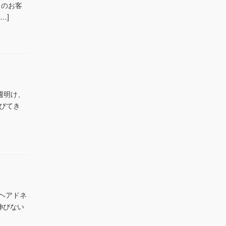
日のお客
…]
 週明け、
びてき
 ヘアドネ
伸びない