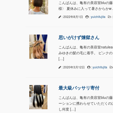
こんばんは、亀有の美容室bluの藤田
様〉 夏休みに入って暑さからかw 
: 2022年8月1日
:
yuichifujita
思いがけず煉獄さん
こんばんは、亀有の美容室natul
みゆきの髪の毛に着手。 ピンク
[…]
: 2020年3月12日
:
yuichifujita
最大級バッサリ寄付
こんばんは、亀有の美容室bluの
ーションに携わらせていただくの
し何度 […]