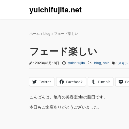
yuichifujita.net
ホーム
>
blog
>
フェード楽しい
フェード楽しい
: 2023年3月18日
:
yuichifujita
:
blog
,
hair
:
スキン
Twitter
Facebook
Tumblr
Po
こんばんは、亀有の美容室bluの藤田です。
本日もご来店ありがとうございました。