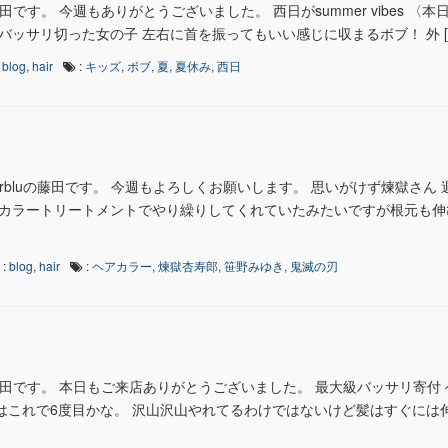
です。 今週もありがとうございました。 西日がsummer vibes 〈本
バッサリ切った女の子 左右に首を振ってもいい感じに収まるボブ！ 外 [
:
blog
,
hair
:
キッズ
,
ボブ
,
夏
,
夏休み
,
西日
earbluの藤田です。 今週もよろしくお願いします。 思いがけず煉獄さん
のカラートリートメントでやり繰りしてくれていたみたいですが根元も伸
:
blog
,
hair
:
ヘアカラー
,
煉獄杏寿郎
,
笹野みゆき
,
鬼滅の刃
藤田です。 本日もご来店ありがとうございました。 最大級バッサリ寄付
はこれで6度目かな。 沢山沢山やれてるわけではないけど髪はすぐには