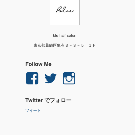
blu hair salon
東京都葛飾区亀有３－３－５ １Ｆ
Follow Me
yuichi.fujita.351
yu_1_fjt
yu_1_fjt
さ
さ
さ
Twitter でフォロー
ん
ん
ん
ツイート
の
の
の
プ
プ
プ