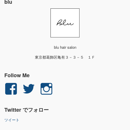
blu
blu hair salon
東京都葛飾区亀有３－３－５ １Ｆ
Follow Me
yuichi.fujita.351
yu_1_fjt
yu_1_fjt
さ
さ
さ
Twitter でフォロー
ん
ん
ん
ツイート
の
の
の