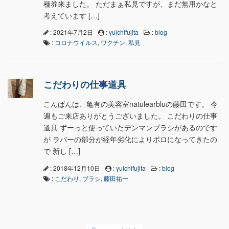
種券来ました。 ただまぁ私見ですが、まだ無用かなと
考えています […]
: 2021年7月2日
:
yuichifujita
:
blog
:
コロナウイルス
,
ワクチン
,
私見
こだわりの仕事道具
こんばんは、亀有の美容室natulearbluの藤田です。 今
週もご来店ありがとうございました。 こだわりの仕事
道具 ずーっと使っていたデンマンブラシがあるのです
が ラバーの部分が経年劣化によりボロになってきたの
で 新し […]
: 2018年12月10日
:
yuichifujita
:
blog
:
こだわり
,
ブラシ
,
藤田祐一