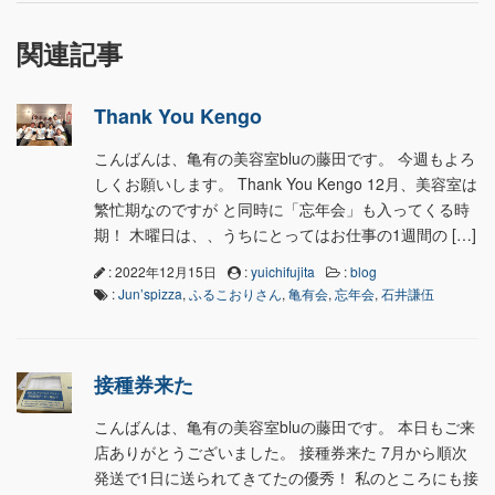
関連記事
Thank You Kengo
こんばんは、亀有の美容室bluの藤田です。 今週もよろ
しくお願いします。 Thank You Kengo 12月、美容室は
繁忙期なのですが と同時に「忘年会」も入ってくる時
期！ 木曜日は、、うちにとってはお仕事の1週間の […]
: 2022年12月15日
:
yuichifujita
:
blog
:
Jun’spizza
,
ふるこおりさん
,
亀有会
,
忘年会
,
石井謙伍
接種券来た
こんばんは、亀有の美容室bluの藤田です。 本日もご来
店ありがとうございました。 接種券来た 7月から順次
発送で1日に送られてきてたの優秀！ 私のところにも接