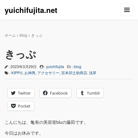
yuichifujita.net
ホーム
>
blog
>
きっぷ
きっぷ
: 2023年3月29日
:
yuichifujita
:
blog
:
KIPPU
,
お神輿
,
アクセサリー
,
宮本卯之助商店
,
浅草
Twitter
Facebook
Tumblr
Pocket
こんにちは、亀有の美容室bluの藤田です。
今日はお休みです。