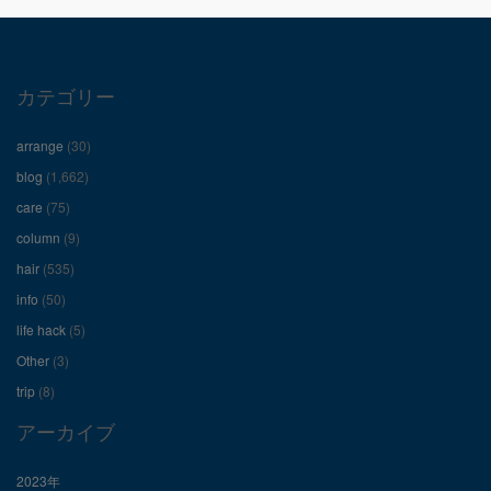
プ
プ
プ
ロ
ロ
ロ
カテゴリー
フ
フ
フ
arrange
(30)
ィ
ィ
ィ
blog
(1,662)
care
(75)
ー
ー
ー
column
(9)
hair
(535)
ル
ル
ル
info
(50)
を
を
を
life hack
(5)
Other
(3)
Facebook
Twitter
Instagram
trip
(8)
で
で
で
アーカイブ
表
表
表
2023年