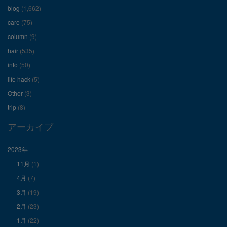
ィ
ィ
ィ
blog
(1,662)
care
(75)
ー
ー
ー
column
(9)
hair
(535)
ル
ル
ル
info
(50)
を
を
を
life hack
(5)
Other
(3)
Facebook
Twitter
Instagram
trip
(8)
で
で
で
アーカイブ
表
表
表
2023年
11月
(1)
示
示
示
4月
(7)
3月
(19)
2月
(23)
1月
(22)