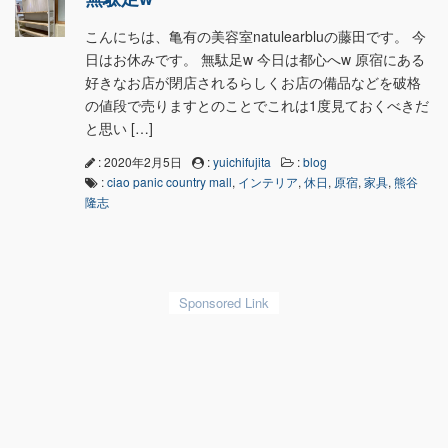
こんにちは、亀有の美容室natulearbluの藤田です。 今
日はお休みです。 無駄足w 今日は都心へw 原宿にある
好きなお店が閉店されるらしくお店の備品などを破格
の値段で売りますとのことでこれは1度見ておくべきだ
と思い […]
: 2020年2月5日
:
yuichifujita
:
blog
:
ciao panic country mall
,
インテリア
,
休日
,
原宿
,
家具
,
熊谷
隆志