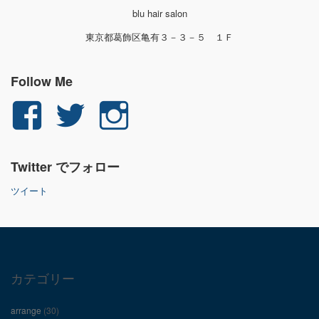
blu hair salon
東京都葛飾区亀有３－３－５ １Ｆ
Follow Me
yuichi.fujita.351
yu_1_fjt
yu_1_fjt
さ
さ
さ
Twitter でフォロー
ん
ん
ん
ツイート
の
の
の
プ
プ
プ
ロ
ロ
ロ
カテゴリー
フ
フ
フ
arrange
(30)