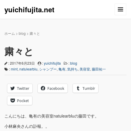
yuichifujita.net
ホーム
>
blog
>
粛々と
粛々と
: 2017年6月23日
:
yuichifujita
:
blog
:
mint
,
natulearblu
,
シャンプー
,
亀有
,
気持ち
,
美容室
,
藤田祐一
Twitter
Facebook
Tumblr
Pocket
こんにちは、亀有の美容室natulearbluの藤田です。
小林麻央さんの訃報。。