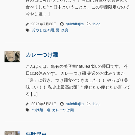
食べました^ ^ 日中ということと、この季節限定なので
冷やし坦 […]
: 2021年7月20日
:
yuichifujita
:
blog
:
冷やし担々麺
,
夏
,
炎真
カレーつけ麺
こんばんは、亀有の美容室natulearbluの藤田です。 今
日はお休みです。 カレーつけ麺 先週のお休みでまた
「道」に行き、つけ麺食べてきました！！ やっぱり美
味しい！！ 私史上最高の麺^ ^ 痩せたい痩せたい言って
る […]
: 2019年5月21日
:
yuichifujita
:
blog
:
つけ麺 道
,
カレーつけ麺
無駄足w