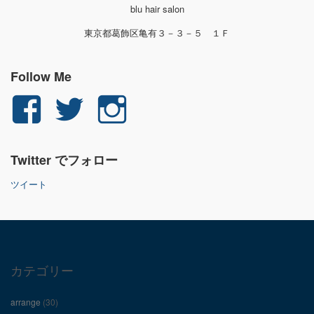
blu hair salon
東京都葛飾区亀有３－３－５ １Ｆ
Follow Me
yuichi.fujita.351
yu_1_fjt
yu_1_fjt
さ
さ
さ
Twitter でフォロー
ん
ん
ん
ツイート
の
の
の
プ
プ
プ
ロ
ロ
ロ
カテゴリー
フ
フ
フ
arrange
(30)