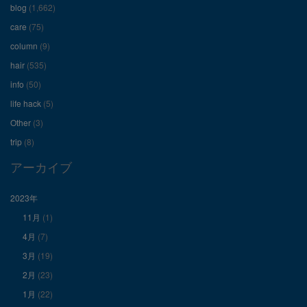
ィ
ィ
ィ
blog
(1,662)
care
(75)
ー
ー
ー
column
(9)
hair
(535)
ル
ル
ル
info
(50)
を
を
を
life hack
(5)
Other
(3)
Facebook
Twitter
Instagram
trip
(8)
で
で
で
アーカイブ
表
表
表
2023年
11月
(1)
示
示
示
4月
(7)
3月
(19)
2月
(23)
1月
(22)