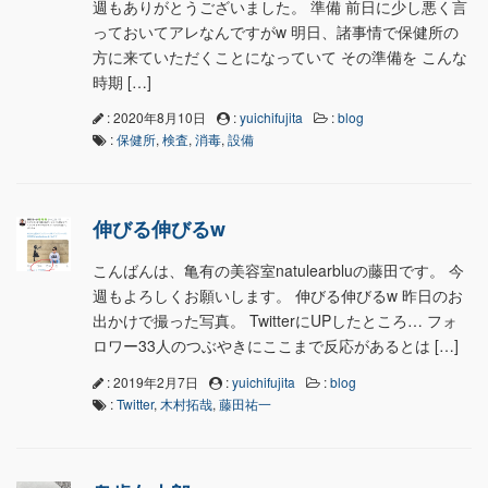
週もありがとうございました。 準備 前日に少し悪く言
っておいてアレなんですがw 明日、諸事情で保健所の
方に来ていただくことになっていて その準備を こんな
時期 […]
: 2020年8月10日
:
yuichifujita
:
blog
:
保健所
,
検査
,
消毒
,
設備
伸びる伸びるw
こんばんは、亀有の美容室natulearbluの藤田です。 今
週もよろしくお願いします。 伸びる伸びるw 昨日のお
出かけで撮った写真。 TwitterにUPしたところ… フォ
ロワー33人のつぶやきにここまで反応があるとは […]
: 2019年2月7日
:
yuichifujita
:
blog
:
Twitter
,
木村拓哉
,
藤田祐一