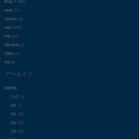
ィ
ィ
ィ
blog
(1,662)
care
(75)
ー
ー
ー
column
(9)
hair
(535)
ル
ル
ル
info
(50)
を
を
を
life hack
(5)
Other
(3)
Facebook
Twitter
Instagram
trip
(8)
で
で
で
アーカイブ
表
表
表
2023年
11月
(1)
示
示
示
4月
(7)
3月
(19)
2月
(23)
1月
(22)