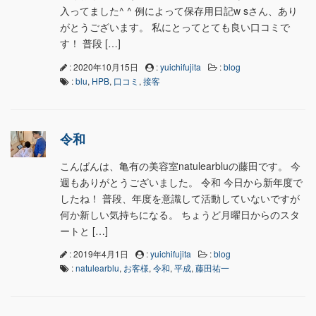
入ってました^ ^ 例によって保存用日記w sさん、あり
がとうございます。 私にとってとても良い口コミで
す！ 普段 […]
: 2020年10月15日
:
yuichifujita
:
blog
:
blu
,
HPB
,
口コミ
,
接客
令和
こんばんは、亀有の美容室natulearbluの藤田です。 今
週もありがとうございました。 令和 今日から新年度で
したね！ 普段、年度を意識して活動していないですが
何か新しい気持ちになる。 ちょうど月曜日からのスタ
ートと […]
: 2019年4月1日
:
yuichifujita
:
blog
:
natulearblu
,
お客様
,
令和
,
平成
,
藤田祐一