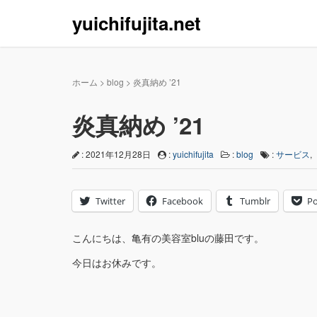
yuichifujita.net
ホーム
>
blog
>
炎真納め ’21
炎真納め ’21
: 2021年12月28日
:
yuichifujita
:
blog
:
サービス
,
Twitter
Facebook
Tumblr
Po
こんにちは、亀有の美容室bluの藤田です。
今日はお休みです。