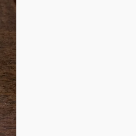
ロ
ロ
ロ
フ
フ
フ
ィ
ィ
ィ
ー
ー
ー
ル
ル
ル
を
を
を
Facebook
Twitter
Instagram
で
で
で
表
表
表
示
示
示