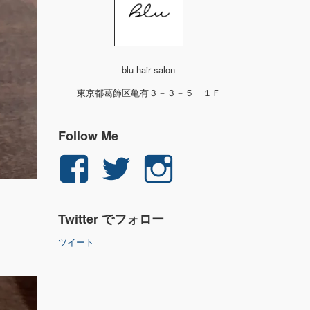
blu hair salon
東京都葛飾区亀有３－３－５ １Ｆ
Follow Me
yuichi.fujita.351
yu_1_fjt
yu_1_fjt
さ
さ
さ
Twitter でフォロー
ん
ん
ん
ツイート
の
の
の
プ
プ
プ