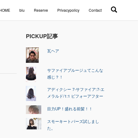
HOME
blu
Reserve
Privacypolicy
Contact
PICKUP記事
瓦ヘア
サファイアブルージュてこんな
感じ？！
アディクシー 7-サファイア:7-エ
メラルド/1:1 ビフォーアフター
目力UP！盛れる前髪！！
スモーキートパーズ試しまし
た。