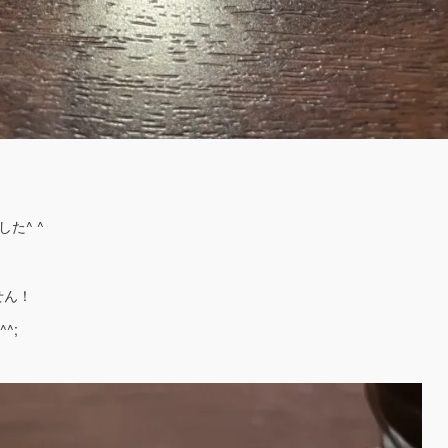
た^ ^
せん！
^;