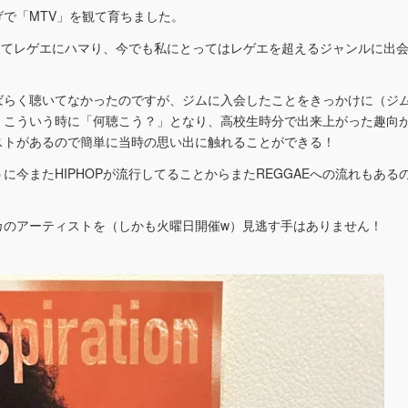
で「MTV」を観て育ちました。
入り口にしてレゲエにハマり、今でも私にとってはレゲエを超えるジャンルに出
ばらく聴いてなかったのですが、ジムに入会したことをきっかけに（ジ
、こういう時に「何聴こう？」となり、高校生時分で出来上がった趣向
ストがあるので簡単に当時の思い出に触れることができる！
うに今またHIPHOPが流行してることからまたREGGAEへの流れもある
カのアーティストを（しかも火曜日開催w）見逃す手はありません！