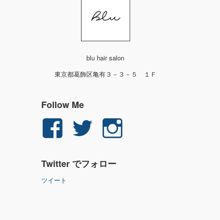
blu hair salon
東京都葛飾区亀有３－３－５ １Ｆ
Follow Me
yuichi.fujita.351
yu_1_fjt
yu_1_fjt
さ
さ
さ
Twitter でフォロー
ん
ん
ん
ツイート
の
の
の
プ
プ
プ