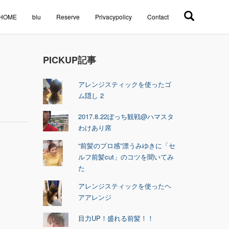
HOME
blu
Reserve
Privacypolicy
Contact
PICKUP記事
アレンジスティックを使ったゴ
ム隠し 2
2017.8.22ぼっち観戦@ハマスタ
わけあり席
“前髪のプロ感”漂うみゆきに「セ
ルフ前髪cut」のコツを聞いてみ
た
アレンジスティックを使ったヘ
アアレンジ
目力UP！盛れる前髪！！