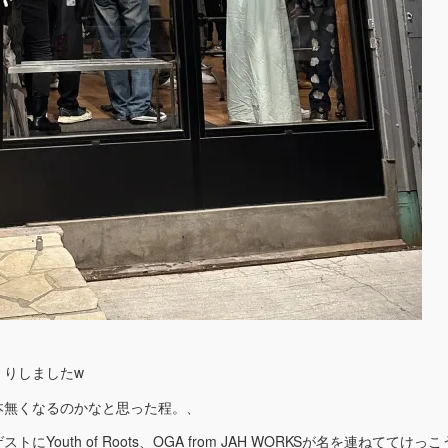
くりしましたw
本無くなるのかなと思った程。、
uth of Roots、OGA from JAH WORKSが名を連ねててけっ