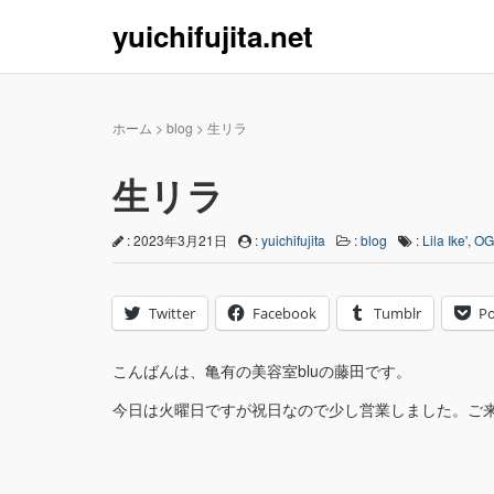
yuichifujita.net
ホーム
>
blog
>
生リラ
生リラ
: 2023年3月21日
:
yuichifujita
:
blog
:
Lila Ike'
,
OG
Twitter
Facebook
Tumblr
Po
こんばんは、亀有の美容室bluの藤田です。
今日は火曜日ですが祝日なので少し営業しました。ご