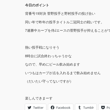
今日のポイント
背番号19対決 菅野投手と野村投手の投げ合い
同い年で昨年の投手タイトル二冠同士の戦いです。
7連勝中カープを侍Jエースの菅野投手が抑えることが
熱い投手戦になりそう
8時台に試合終わっちゃうかな
なので、早めにビール飲み始めます
いつもはカープが点を入れるまで飲み始めません
（だいたい守ってないですが）
楽しんできまーす
Twitter
Facebook
Tumblr
Po