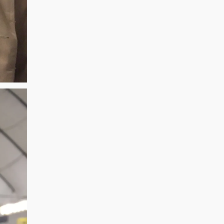
プ
プ
プ
ロ
ロ
ロ
フ
フ
フ
ィ
ィ
ィ
ー
ー
ー
ル
ル
ル
を
を
を
Facebook
Twitter
Instagram
で
で
で
表
表
表