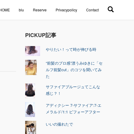
HOME
blu
Reserve
Privacypolicy
Contact
PICKUP記事
やりたい！って時が伸びる時
“前髪のプロ感”漂うみゆきに「セ
ルフ前髪cut」のコツを聞いてみ
た
サファイアブルージュてこんな
感じ？！
アディクシー 7-サファイア:7-エ
メラルド/1:1 ビフォーアフター
いいの撮れたで