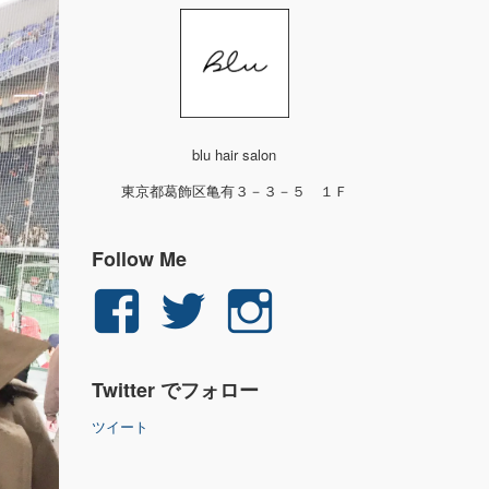
blu hair salon
東京都葛飾区亀有３－３－５ １Ｆ
Follow Me
yuichi.fujita.351
yu_1_fjt
yu_1_fjt
さ
さ
さ
Twitter でフォロー
ん
ん
ん
ツイート
の
の
の