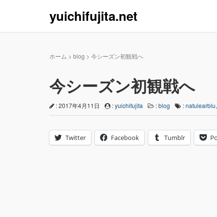
yuichifujita.net
ホーム
>
blog
>
今シーズン初観戦へ
今シーズン初観戦へ
: 2017年4月11日
:
yuichifujita
:
blog
:
natulearblu
Twitter
Facebook
Tumblr
Po