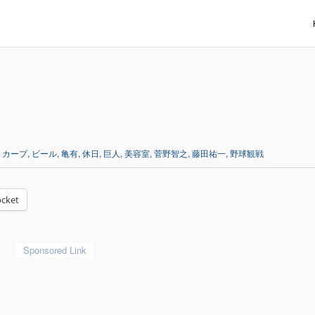
,
カープ
,
ビール
,
亀有
,
休日
,
巨人
,
美容室
,
菅野智之
,
藤田祐一
,
野球観戦
cket