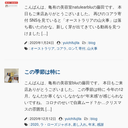
こんばんは、亀有の美容室natulearbluの藤田です。 本
日もご来店ありがとうございました。 再びのコアラ寄
付 SNSを見ていると「オーストラリアの山火事」は落
ち着いたのかな。新しく芽が出てきている動画を見つ
けました […]
: 2020年1月24日
:
yuichifujita
:
blog
:
オーストラリア
,
コアラ
,
ロンT
,
寄付
,
山火事
この季節は特に
こんばんは、亀有の美容室bluの藤田です。 本日もご来
店ありがとうございました。 この季節は特に 今年の12
月。なんだか寒くないしなかなか“年末感”が感じられな
いですね。 コロナのせいで自粛ムード？か…クリスマ
スの雰囲気 […]
: 2020年12月12日
:
yuichifujita
:
blog
:
2020
,
ラ・ローズジャポネ
,
差し入れ
,
年末
,
感謝