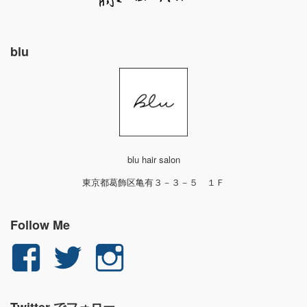
blu
blu hair salon
東京都葛飾区亀有３－３－５ １Ｆ
Follow Me
yuichi.fujita.351
yu_1_fjt
yu_1_fjt
さ
さ
さ
Twitter でフォロー