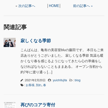
«
次の記事へ
│
HOME
│
前の記事へ »
関連記事
寂しくなる季節
こんばんは、亀有の美容室bluの藤田です。 本日もご来
店ありがとうございました。 寂しくなる季節 気温も暖
かくなり春を感じるようになってきたら心の準備をし
なければならないこともままある。 オープン当初から
約7年に渡り通っ […]
: 2021年2月20日
:
yuichifujita
:
blog
:
お客様
,
別れ
,
春
再びのコアラ寄付