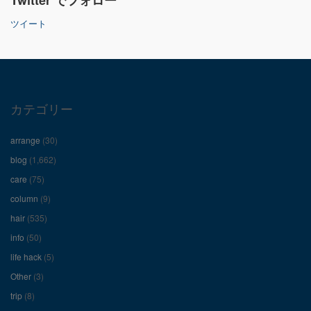
ん
ん
ん
ツイート
の
の
の
プ
プ
プ
ロ
ロ
ロ
カテゴリー
フ
フ
フ
arrange
(30)
ィ
ィ
ィ
blog
(1,662)
care
(75)
ー
ー
ー
column
(9)
hair
(535)
ル
ル
ル
info
(50)
を
を
を
life hack
(5)
Other
(3)
Facebook
Twitter
Instagram
trip
(8)