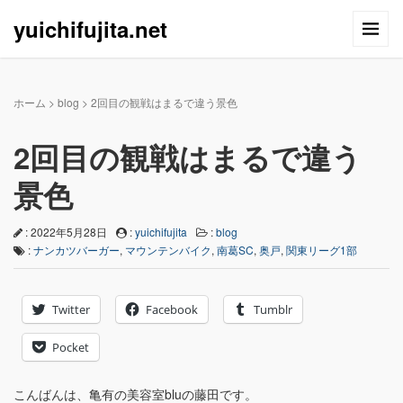
yuichifujita.net
ホーム
>
blog
>
2回目の観戦はまるで違う景色
2回目の観戦はまるで違う
景色
: 2022年5月28日
:
yuichifujita
:
blog
:
ナンカツバーガー
,
マウンテンバイク
,
南葛SC
,
奥戸
,
関東リーグ1部
Twitter
Facebook
Tumblr
Pocket
こんばんは、亀有の美容室bluの藤田です。